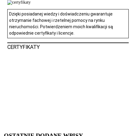
Dzięki posiadanej wiedzy i doświadczeniu gwarantuje
otrzymanie fachowej i rzetelnej pomocy na rynku
nieruchomości. Potwierdzeniem moich kwalifikacji są
odpowiednie certyfikaty i licencje.
CERTYFIKATY
Pełnię funkcję biegłego sądowego ds. wyceny
nieruchomości przy Sądach Okręgowych
w Świdnicy, Wrocławiu oraz Legnicy.
OSTATNIE DODANE WPISY