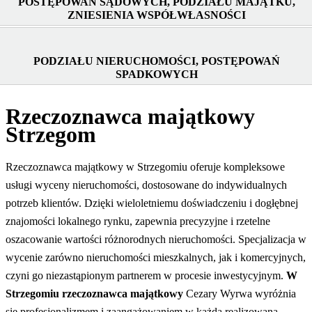
POSTĘPOWAŃ SĄDOWYCH, PODZIAŁU MAJĄTKU,
ZNIESIENIA WSPÓŁWŁASNOŚCI
PODZIAŁU NIERUCHOMOŚCI, POSTĘPOWAŃ
SPADKOWYCH
Rzeczoznawca majątkowy
Strzegom
Rzeczoznawca majątkowy w Strzegomiu oferuje kompleksowe
usługi wyceny nieruchomości, dostosowane do indywidualnych
potrzeb klientów. Dzięki wieloletniemu doświadczeniu i dogłębnej
znajomości lokalnego rynku, zapewnia precyzyjne i rzetelne
oszacowanie wartości różnorodnych nieruchomości. Specjalizacja w
wycenie zarówno nieruchomości mieszkalnych, jak i komercyjnych,
czyni go niezastąpionym partnerem w procesie inwestycyjnym.
W
Strzegomiu rzeczoznawca majątkowy
Cezary Wyrwa wyróżnia
się profesjonalizmem i zaangażowaniem w każdą realizowaną